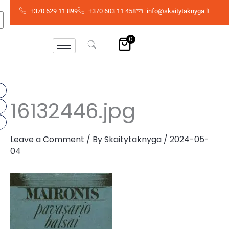
Skip
+370 629 11 899
+370 603 11 458
info@skaitytaknyga.lt
to
content
0
16132446.jpg
Leave a Comment
/ By
Skaitytaknyga
/
2024-05-
04