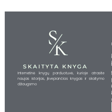
Internetinė knygų parduotuvė, kurioje atrasite
naujas istorijas, įkvepiančias knygas ir skaitymo
džiaugsmo