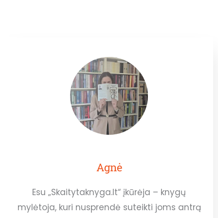
Agnė
Esu „Skaitytaknyga.lt“ įkūrėja – knygų
mylėtoja, kuri nusprendė suteikti joms antrą