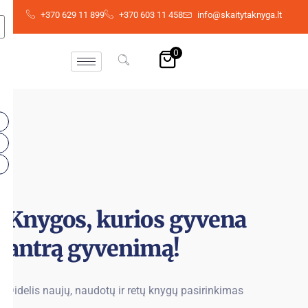
Skip
+370 629 11 899
+370 603 11 458
info@skaitytaknyga.lt
to
content
0
Knygos, kurios gyvena
antrą gyvenimą!
Didelis naujų, naudotų ir retų knygų pasirinkimas