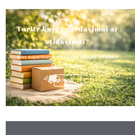
Turite knygų pardavimui ar
atidavimui?
Mes superkame naudotas knygas Vilniuje ir
Elektrėnuose.
Plačiau