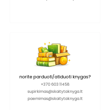
norite parduoti/atiduoti knygas?
+370 603 11458
supirkimas@skaitytaknyga.lt
paemimas@skaitytaknyga.lt