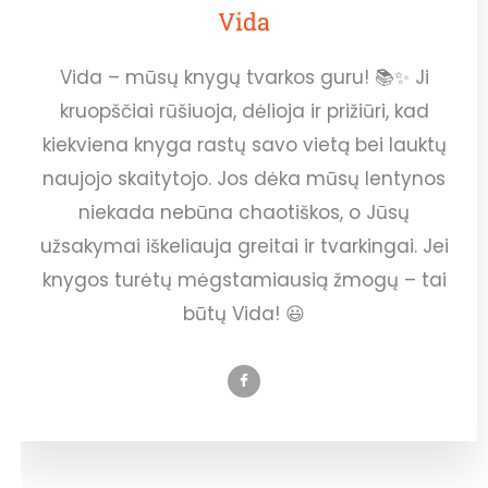
Vida
Vida – mūsų knygų tvarkos guru! 📚✨ Ji
kruopščiai rūšiuoja, dėlioja ir prižiūri, kad
kiekviena knyga rastų savo vietą bei lauktų
naujojo skaitytojo. Jos dėka mūsų lentynos
niekada nebūna chaotiškos, o Jūsų
užsakymai iškeliauja greitai ir tvarkingai. Jei
knygos turėtų mėgstamiausią žmogų – tai
būtų Vida! 😃