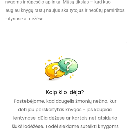
knygoms ir rūpesčio aplinka. Mūsų tikslas – kad kuo
daugiau knygų rastų naujus skaitytojus ir nebūtų pamirštos
lentynose ar dėžėse.
Kaip kilo idėja?
Pastebėjome, kad daugelis žmonių nežino, kur
dėti jau perskaitytas knygas – jos kaupiasi
lentynose, dūla dėžėse ar kartais net atsiduria
šiukšliadėžėse. Todėl siekiame suteikti knygoms