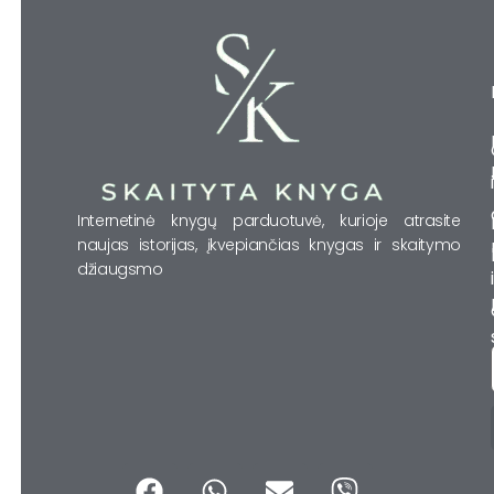
Internetinė knygų parduotuvė, kurioje atrasite
naujas istorijas, įkvepiančias knygas ir skaitymo
džiaugsmo
F
W
E
V