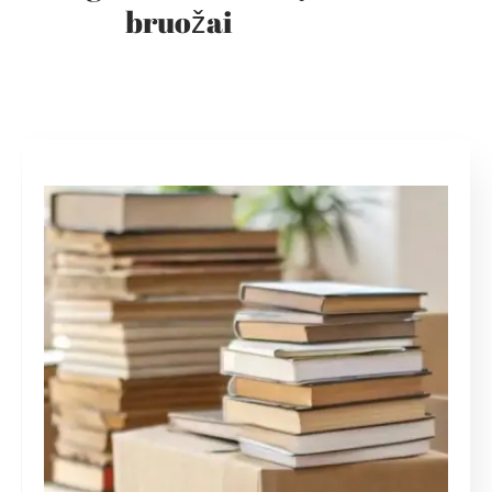
bruožai