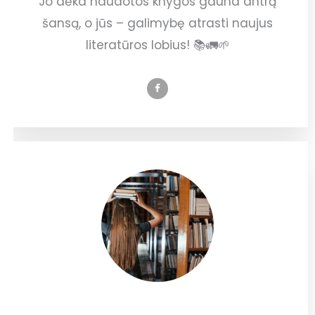
Jo dėka naudotos knygos gauna antrą
šansą, o jūs – galimybę atrasti naujus
literatūros lobius! 📚🚛🌱