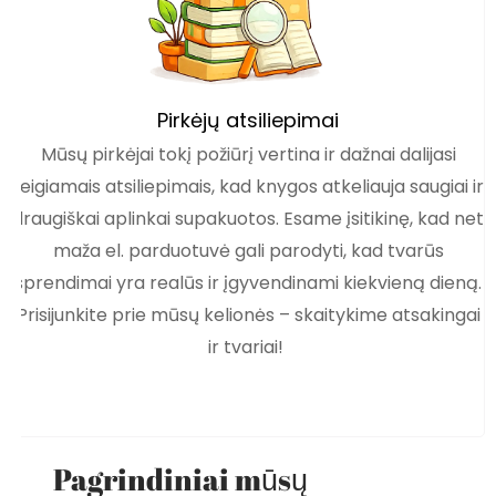
Pirkėjų atsiliepimai
Mūsų pirkėjai tokį požiūrį vertina ir dažnai dalijasi
teigiamais atsiliepimais, kad knygos atkeliauja saugiai ir
draugiškai aplinkai supakuotos. Esame įsitikinę, kad net
maža el. parduotuvė gali parodyti, kad tvarūs
sprendimai yra realūs ir įgyvendinami kiekvieną dieną.
Prisijunkite prie mūsų kelionės – skaitykime atsakingai
ir tvariai!
Pagrindiniai mūsų