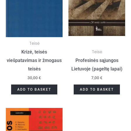
Teisė
Teisė
Krizė, teisės
viešpatavimas ir žmogaus
Profesinės sąjungos
teisės
Lietuvoje (pageltę lapai)
30,00
€
7,00
€
ADD TO BASKET
ADD TO BASKET