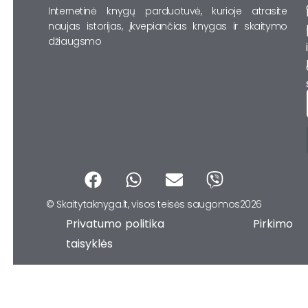
Internetinė knygų parduotuvė, kurioje atrasite
naujas istorijas, įkvepiančias knygas ir skaitymo
džiaugsmo
F
W
E
V
a
h
n
i
© Skaitytaknyga.lt, visos teisės saugomos2026
c
a
v
b
Privatumo politika Pirkimo
e
t
e
e
b
s
l
r
taisyklės
o
a
o
o
p
p
k
p
e