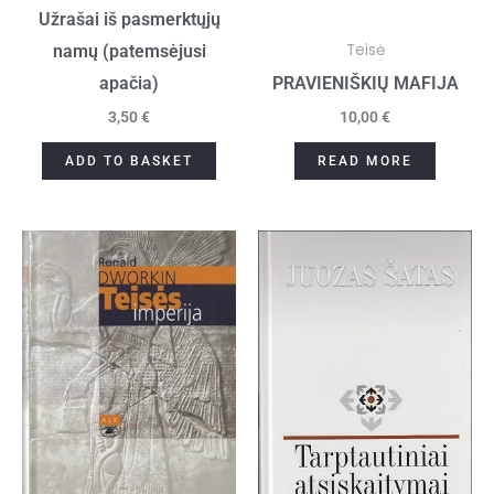
Užrašai iš pasmerktųjų
Teisė
namų (patemsėjusi
apačia)
PRAVIENIŠKIŲ MAFIJA
3,50
€
10,00
€
ADD TO BASKET
READ MORE