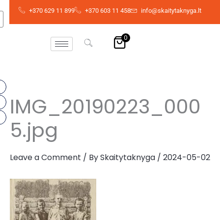
Skip
+370 629 11 899
+370 603 11 458
info@skaitytaknyga.lt
to
content
0
IMG_20190223_000
5.jpg
Leave a Comment
/ By
Skaitytaknyga
/
2024-05-02