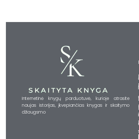
Internetinė knygų parduotuvė, kurioje atrasite
naujas istorijas, įkvepiančias knygas ir skaitymo
džiaugsmo