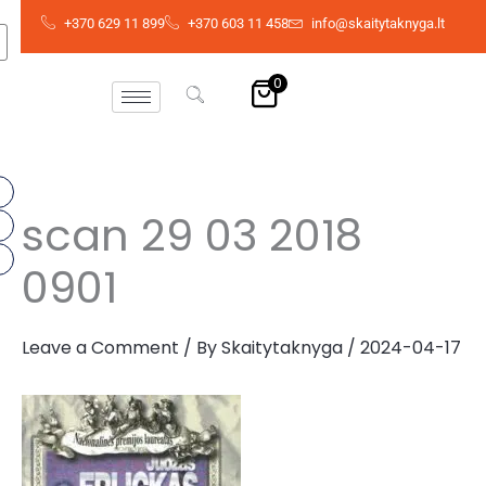
Skip
+370 629 11 899
+370 603 11 458
info@skaitytaknyga.lt
to
content
0
scan 29 03 2018
0901
Leave a Comment
/ By
Skaitytaknyga
/
2024-04-17