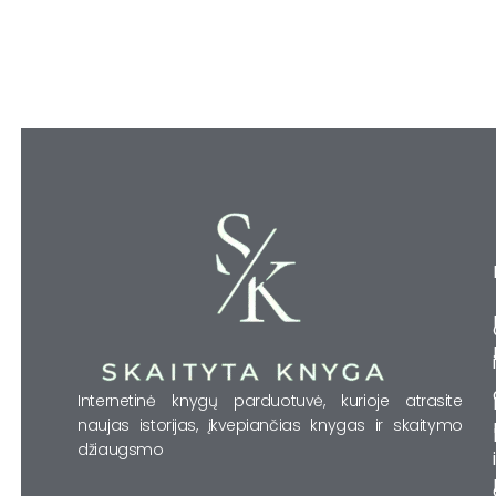
Internetinė knygų parduotuvė, kurioje atrasite
naujas istorijas, įkvepiančias knygas ir skaitymo
džiaugsmo