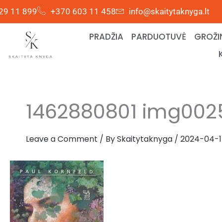
Skip
29 11 899
+370 603 11 458
info@skaitytaknyga.lt
to
content
PRADŽIA
PARDUOTUVĖ
GROŽI
1462880801 img002
Leave a Comment
/ By
Skaitytaknyga
/
2024-04-1