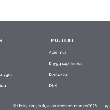
S
PAGALBA
Apie mus
Knygų supirkimas
 knygos
Kontaktai
ida
DUK
© Skaitytaknyga.lt, visos teisės saugomos2026
Pr