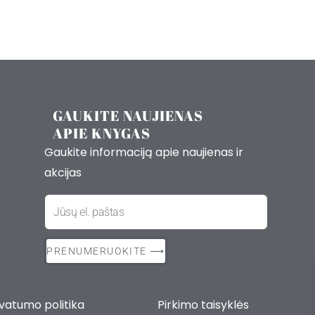
GAUKITE NAUJIENAS
APIE KNYGAS
Gaukite informaciją apie naujienas ir
akcijas
El.
paštas
PRENUMERUOKITE ⟶
ivatumo politika Pirkimo taisyklės