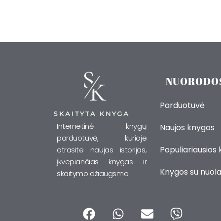
NUORODO
Parduotuvė
Internetinė knygų
Naujos knygos
parduotuvė, kurioje
Populiariausios
atrasite naujas istorijas,
įkvepiančias knygas ir
Knygos su nuola
skaitymo džiaugsmo
F
W
E
V