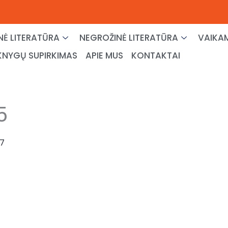
NĖ LITERATŪRA
NEGROŽINĖ LITERATŪRA
VAIKAM
KNYGŲ SUPIRKIMAS
APIE MUS
KONTAKTAI
5
7