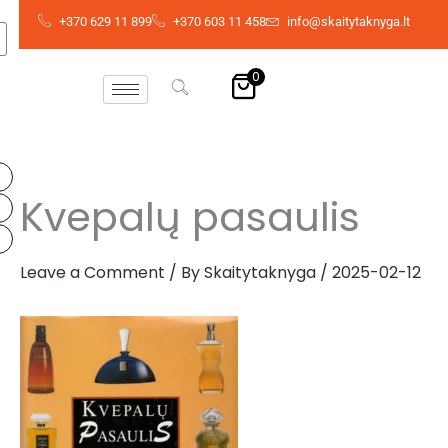
Skip
+370 629 11 899
+370 603 11 458
info@skaitytaknyga.lt
to
content
0
Kvepalų pasaulis
Leave a Comment
/ By
Skaitytaknyga
/
2025-02-12