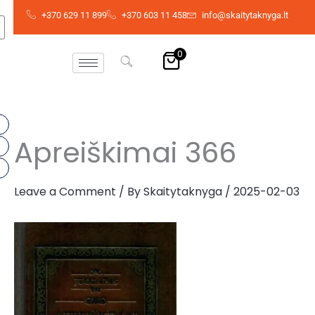
Skip
+370 629 11 899
+370 603 11 458
info@skaitytaknyga.lt
to
content
0
Apreiškimai 366
Leave a Comment
/ By
Skaitytaknyga
/
2025-02-03