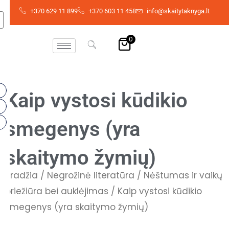
Pereiti
+370 629 11 899
+370 603 11 458
info@skaitytaknyga.lt
prie
turinio
0
Kaip vystosi kūdikio
smegenys (yra
skaitymo žymių)
Pradžia
/
Negrožinė literatūra
/
Nėštumas ir vaikų
priežiūra bei auklėjimas
/ Kaip vystosi kūdikio
smegenys (yra skaitymo žymių)