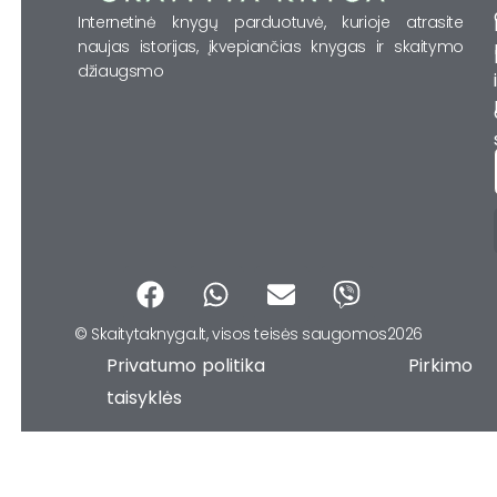
Internetinė knygų parduotuvė, kurioje atrasite
naujas istorijas, įkvepiančias knygas ir skaitymo
džiaugsmo
F
W
E
V
a
h
n
i
© Skaitytaknyga.lt, visos teisės saugomos2026
c
a
v
b
Privatumo politika Pirkimo
e
t
e
e
b
s
l
r
taisyklės
o
a
o
o
p
p
k
p
e