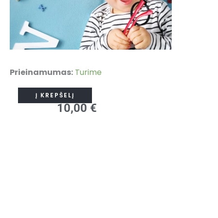
produkto
Prieinamumas:
Turime
kiekis:
Į KREPŠELĮ
Kaip
10,00
€
vystosi
kūdikio
smegenys
(yra
skaitymo
žymių)