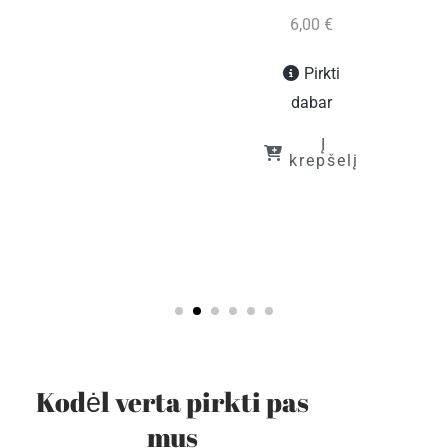
į
6,00
€
Pirkti
dabar
Į
krepšelį
Kodėl verta pirkti pas
mus