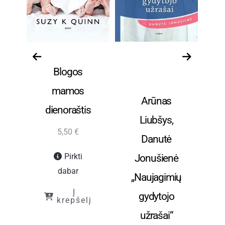
ų
Grožinė literatūra
Nėštumas ir
Blogos
vaikų priežiūra
v
S:
bei auklėjimas
b
mamos
Arūnas
or
dienoraštis
Liubšys,
5,50
€
Danutė
A
rs
Pirkti
Jonušienė
dabar
„Naujagimių
Į
gydytojo
krepšelį
užrašai“