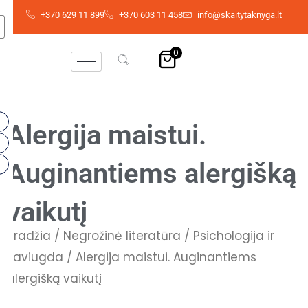
Pereiti
+370 629 11 899
+370 603 11 458
info@skaitytaknyga.lt
prie
turinio
0
Alergija maistui.
Auginantiems alergišką
vaikutį
Pradžia
/
Negrožinė literatūra
/
Psichologija ir
saviugda
/ Alergija maistui. Auginantiems
alergišką vaikutį