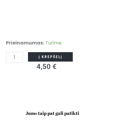
produkto
Prieinamumas:
Turime
kiekis:
Į KREPŠELĮ
Alergija
4,50
€
maistui.
Auginantiems
alergišką
vaikutį
Jums taip pat gali patikti