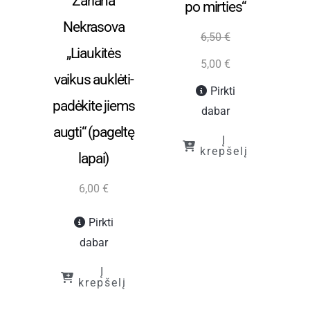
Zariana
po mirties“
p
Nekrasova
6,50
€
„Liaukitės
5,00
€
vaikus auklėti-
Pirkti
padėkite jiems
į
dabar
augti“ (pageltę
Į
krepšelį
lapai)
6,00
€
Pirkti
dabar
Į
krepšelį