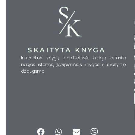
Internetinė knygų parduotuvė, kurioje atrasite
naujas istorijas, įkvepiančias knygas ir skaitymo
džiaugsmo
F
W
E
V