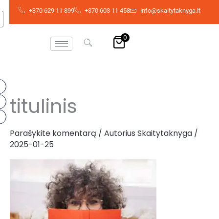
Pereiti
+370 629 11 899
+370 603 11 458
info@skaitytaknyga.lt
prie
turinio
0
titulinis
Parašykite komentarą
/ Autorius
Skaitytaknyga
/
2025-01-25