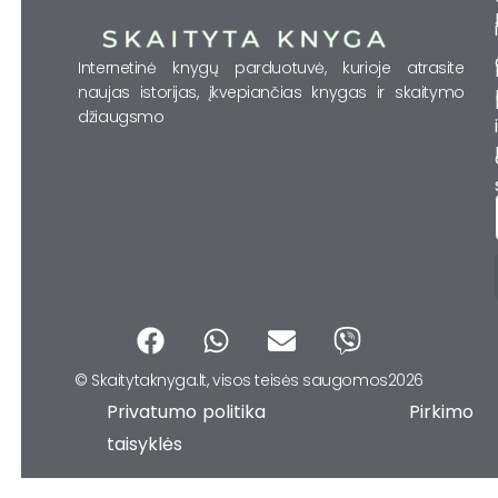
Internetinė knygų parduotuvė, kurioje atrasite
naujas istorijas, įkvepiančias knygas ir skaitymo
džiaugsmo
F
W
E
V
a
h
n
i
© Skaitytaknyga.lt, visos teisės saugomos2026
c
a
v
b
Privatumo politika Pirkimo
e
t
e
e
b
s
l
r
taisyklės
o
a
o