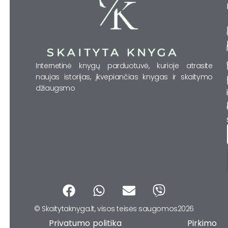
Internetinė knygų parduotuvė, kurioje atrasite
naujas istorijas, įkvepiančias knygas ir skaitymo
džiaugsmo
F
W
E
V
a
h
n
i
© Skaitytaknyga.lt, visos teisės saugomos2026
c
a
v
b
Privatumo politika Pirkimo
e
t
e
e