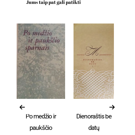
Jums taip pat gali patikti
ūra
Grožinė literatūra
Poezija
ija
Po medžio ir
Dienoraštis be
paukščio
datų