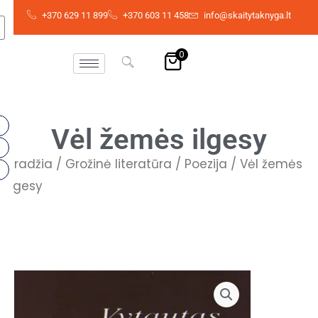
Skip
+370 629 11 899
+370 603 11 458
info@skaitytaknyga.lt
to
content
0
Vėl žemės ilgesy
Pradžia
/
Grožinė literatūra
/
Poezija
/ Vėl žemės
ilgesy