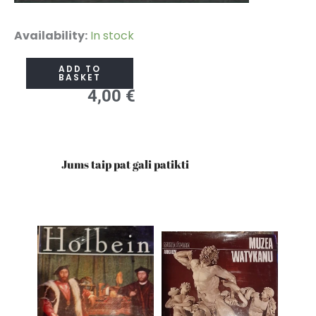
V.
Availability:
In stock
Ylevičius
ADD TO
„Gimtinės
BASKET
4,00
€
kloniais“
quantity
Jums taip pat gali patikti