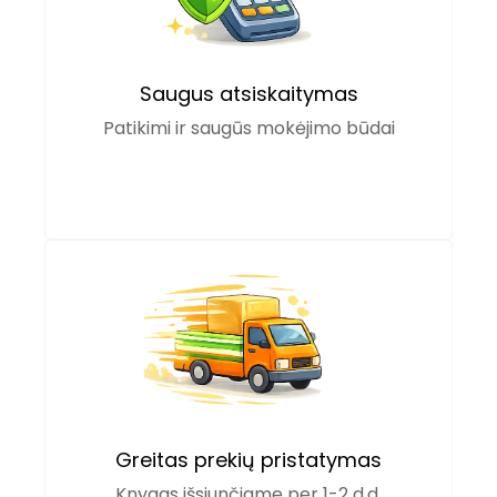
Saugus atsiskaitymas
Patikimi ir saugūs mokėjimo būdai
Greitas prekių pristatymas
Knygas išsiunčiame per 1-2 d.d.