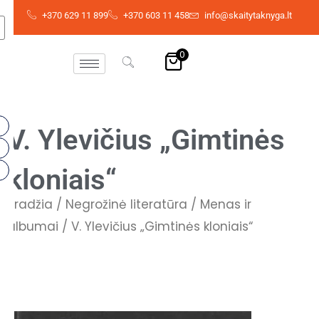
Skip
+370 629 11 899
+370 603 11 458
info@skaitytaknyga.lt
to
content
0
V. Ylevičius „Gimtinės
kloniais“
Pradžia
/
Negrožinė literatūra
/
Menas ir
albumai
/ V. Ylevičius „Gimtinės kloniais“