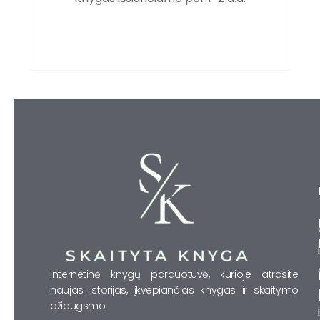
Internetinė knygų parduotuvė, kurioje atrasite
naujas istorijas, įkvepiančias knygas ir skaitymo
džiaugsmo