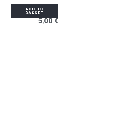
pasakius
ADD TO
quantity
BASKET
5,00
€