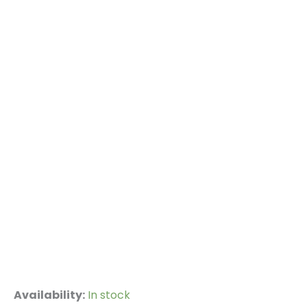
Tiesą
Availability:
In stock