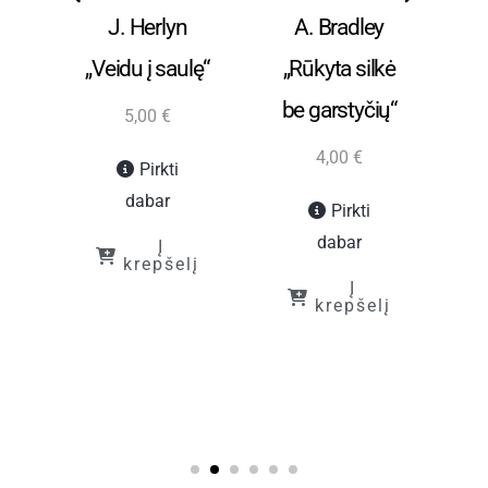
ūra
Grožinė literatūra
Grožinė literatūra
Gro
ck
J. Herlyn
A. Bradley
S
„Veidu į saulę“
„Rūkyta silkė
be garstyčių“
5,00
€
m
4,00
€
Pirkti
pr
dabar
Pirkti
dabar
Į
krepšelį
Į
krepšelį
į