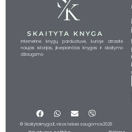
Internetinė knygų parduotuvė, kurioje atrasite
naujas istorijas, įkvepiančias knygas ir skaitymo
džiaugsmo
F
W
E
V
a
h
n
i
© Skaitytaknyga.lt, visos teisės saugomos2026
c
a
v
b