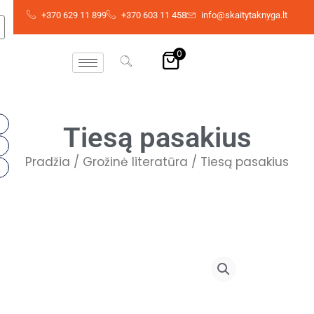
Skip
+370 629 11 899
+370 603 11 458
info@skaitytaknyga.lt
to
content
0
Tiesą pasakius
Pradžia
/
Grožinė literatūra
/ Tiesą pasakius