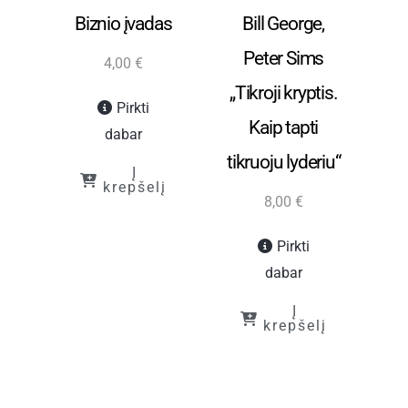
finansai
finansai
s,
Biznio įvadas
Bill George,
,
Peter Sims
4,00
€
„Tikroji kryptis.
Pirkti
Kaip tapti
dabar
“
tikruoju lyderiu“
Į
krepšelį
8,00
€
Pirkti
dabar
Į
į
krepšelį