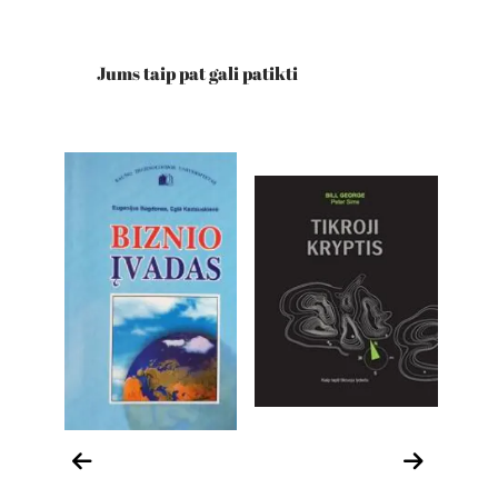
Jums taip pat gali patikti
a ir
Verslas, vadyba ir
Verslas, vadyba ir
Ver