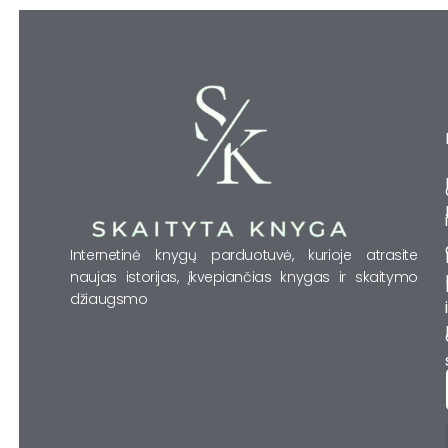
Internetinė knygų parduotuvė, kurioje atrasite
naujas istorijas, įkvepiančias knygas ir skaitymo
džiaugsmo