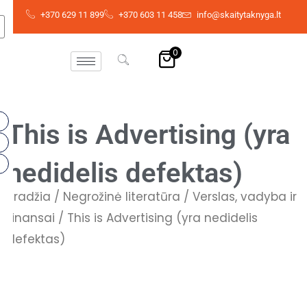
Skip
+370 629 11 899
+370 603 11 458
info@skaitytaknyga.lt
to
content
0
This is Advertising (yra
nedidelis defektas)
Pradžia
/
Negrožinė literatūra
/
Verslas, vadyba ir
finansai
/ This is Advertising (yra nedidelis
defektas)