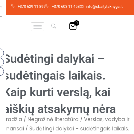
Skip
+370 629 11 899
+370 603 11 458
info@skaitytaknyga.lt
to
content
0
Sudėtingi dalykai –
sudėtingais laikais.
Kaip kurti verslą, kai
aiškių atsakymų nėra
Pradžia
/
Negrožinė literatūra
/
Verslas, vadyba ir
finansai
/ Sudėtingi dalykai – sudėtingais laikais.