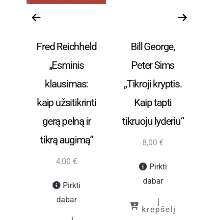
a ir
Verslas, vadyba ir
Verslas, vadyba ir
Ver
finansai
finansai
h
Fred Reichheld
Bill George,
„Esminis
Peter Sims
klausimas:
„Tikroji kryptis.
O
kaip užsitikrinti
Kaip tapti
gerą pelną ir
tikruoju lyderiu“
tikrą augimą“
8,00
€
4,00
€
Pirkti
dabar
Pirkti
į
dabar
Į
krepšelį