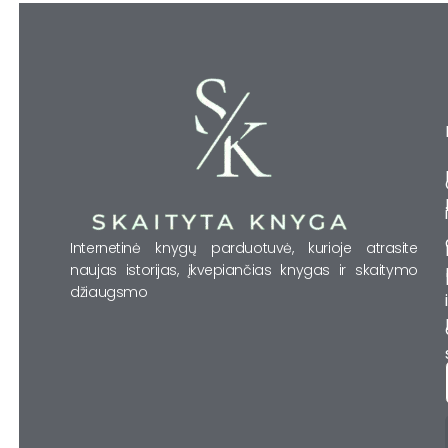
Internetinė knygų parduotuvė, kurioje atrasite
naujas istorijas, įkvepiančias knygas ir skaitymo
džiaugsmo