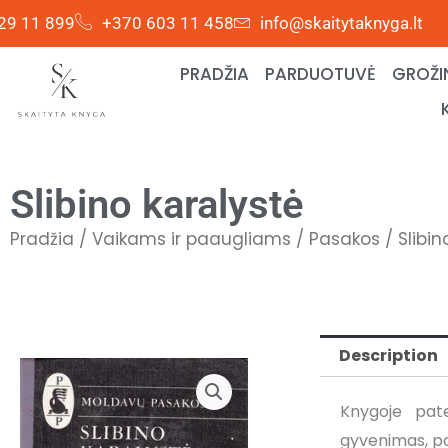
Skip
29 11 899
+370 603 11 458
info@skaitytaknyga.lt
to
content
PRADŽIA
PARDUOTUVĖ
GROŽI
Slibino karalystė
Pradžia
/
Vaikams ir paaugliams
/
Pasakos
/ Slibin
Description
Knygoje pate
gyvenimas, pas