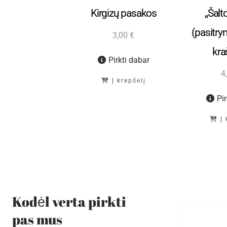
inų pasakos
Kirgizų pasakos
„Šalto
(pasitry
3,50
€
3,00
€
kraš
Pirkti dabar
Pirkti dabar
4
Į krepšelį
Į krepšelį
Pi
Į
Kodėl verta pirkti
pas mus