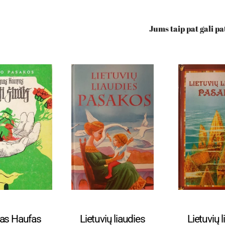
Jums taip pat gali pa
r paaugliams
Pasakos
Pasa
mas Haufas
Lietuvių liaudies
Lietuvių 