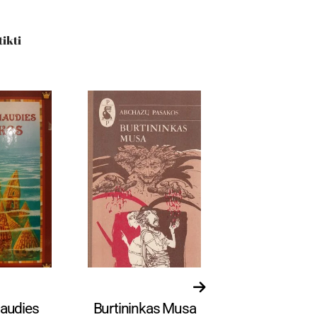
tikti
kos
Pasakos
Pasako
liaudies
Burtininkas Musa
Lapė ir liū