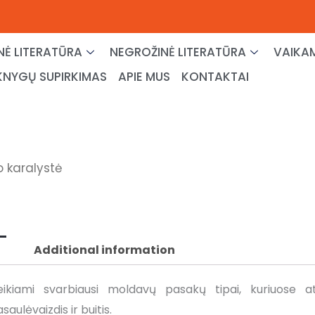
NĖ LITERATŪRA
NEGROŽINĖ LITERATŪRA
VAIKAM
KNYGŲ SUPIRKIMAS
APIE MUS
KONTAKTAI
o karalystė
Additional information
ikiami svarbiausi moldavų pasakų tipai, kuriuose ats
aulėvaizdis ir buitis.