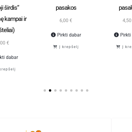
ji širdis“
pasakos
pasa
nę kampai ir
6,00
€
4,5
teliai)
Pirkti dabar
Pirkt
,00
€
Į krepšelį
Į kr
rkti dabar
 krepšelį