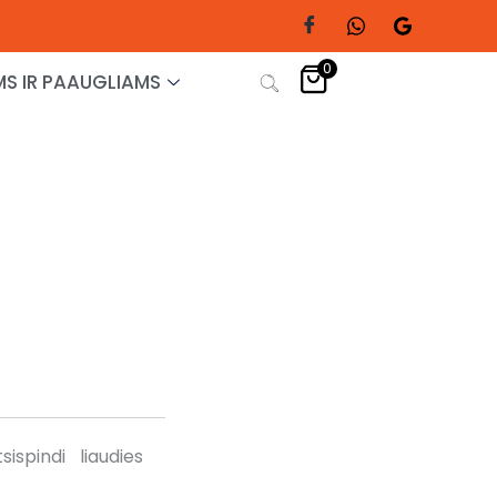
0
S IR PAAUGLIAMS
ispindi liaudies