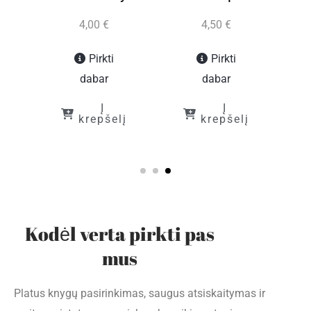
4,00
€
4,50
€
Pirkti
Pirkti
dabar
dabar
Į
Į
į
krepšelį
krepšelį
Kodėl verta pirkti pas
mus
Platus knygų pasirinkimas, saugus atsiskaitymas ir