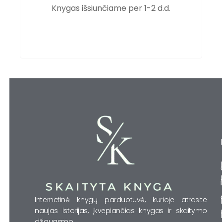
Knygas išsiunčiame per 1-2 d.d.
Internetinė knygų parduotuvė, kurioje atrasite
naujas istorijas, įkvepiančias knygas ir skaitymo
džiaugsmo