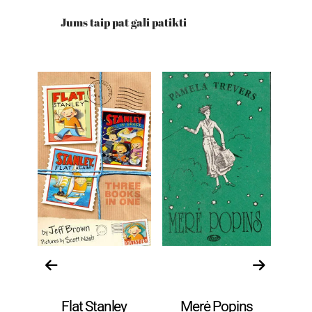
Jums taip pat gali patikti
Knygos anglų
Vaikams ir
s
kalba.
paaugliams
Flat Stanley
Merė Popins