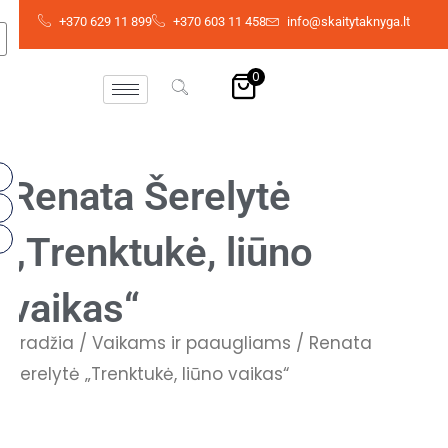
Skip
+370 629 11 899
+370 603 11 458
info@skaitytaknyga.lt
to
content
0
Renata Šerelytė
„Trenktukė, liūno
vaikas“
Pradžia
/
Vaikams ir paaugliams
/ Renata
Šerelytė „Trenktukė, liūno vaikas“