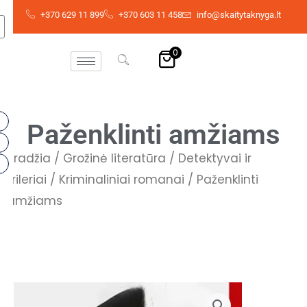
Skip
+370 629 11 899
+370 603 11 458
info@skaitytaknyga.lt
to
content
0
Paženklinti amžiams
Pradžia
/
Grožinė literatūra
/
Detektyvai ir
trileriai
/
Kriminaliniai romanai
/ Paženklinti
amžiams