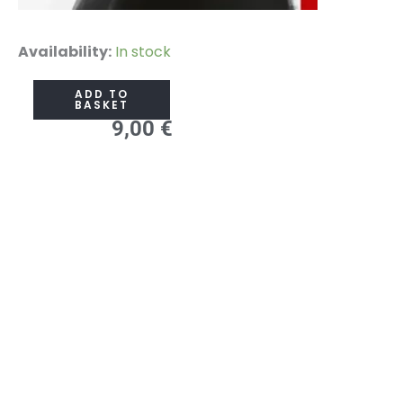
Paženklinti
Availability:
In stock
amžiams
ADD TO
quantity
BASKET
9,00
€