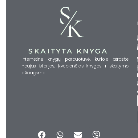
Internetinė knygų parduotuvė, kurioje atrasite
naujas istorijas, įkvepiančias knygas ir skaitymo
džiaugsmo
F
W
E
V