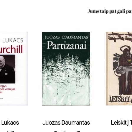
Jums taip pat gali pa
rafijos
Istorija ir politologija.
Istorija ir po
 Lukacs
Juozas Daumantas
Leiskit į