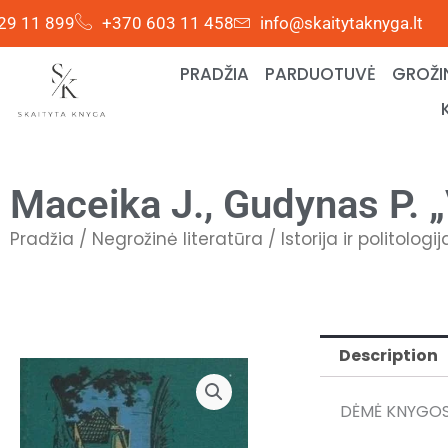
Skip
29 11 899
+370 603 11 458
info@skaitytaknyga.lt
to
content
PRADŽIA
PARDUOTUVĖ
GROŽI
Maceika J., Gudynas P. 
Pradžia
/
Negrožinė literatūra
/
Istorija ir politologij
Description
DĖMĖ KNYGOS