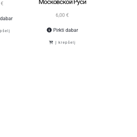
Московской Pуси
рассказы
0
€
монет
6,00
€
i dabar
6,00
€
Pirkti dabar
epšelį
Pirkti d
Į krepšelį
Į krepš