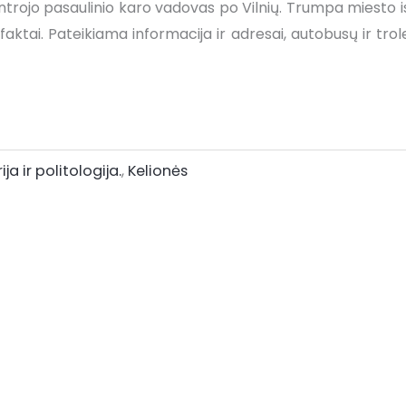
ntrojo pasaulinio karo vadovas po Vilnių. Trumpa miesto i
faktai. Pateikiama informacija ir adresai, autobusų ir tro
rija ir politologija.
,
Kelionės