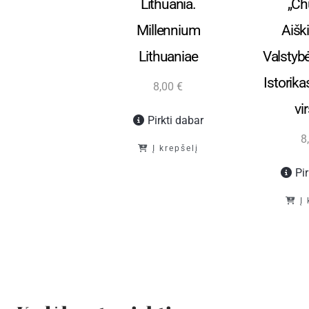
girio mūšis“
Lithuania.
„Chu
Millennium
Aišk
3,00
€
Lithuaniae
Valstybė
Pirkti dabar
Istorika
8,00
€
Į krepšelį
vir
Pirkti dabar
8
Į krepšelį
Pi
Į