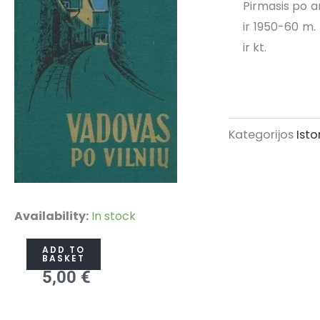
Pirmasis po a
ir 1950-60 m. 
ir kt.
Kategorijos
Isto
Maceika
Availability:
In stock
J.,
ADD TO
Gudynas
BASKET
5,00
€
P.
„Vadovas
po