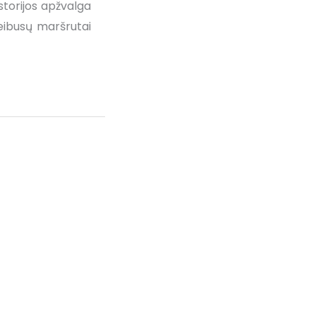
storijos apžvalga
leibusų maršrutai