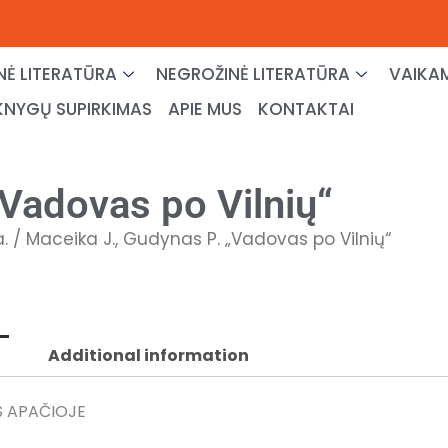
NĖ LITERATŪRA
NEGROŽINĖ LITERATŪRA
VAIKAM
KNYGŲ SUPIRKIMAS
APIE MUS
KONTAKTAI
„Vadovas po Vilnių“
a.
/ Maceika J., Gudynas P. „Vadovas po Vilnių“
Additional information
 APAČIOJE