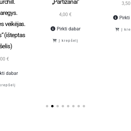
rchill.
„Partizanai“
3,5
iaregys.
4,00
€
Pirkt
s veikėjas.
Pirkti dabar
Į kr
s“ (išteptas
Į krepšelį
šelis)
,00
€
rkti dabar
 krepšelį