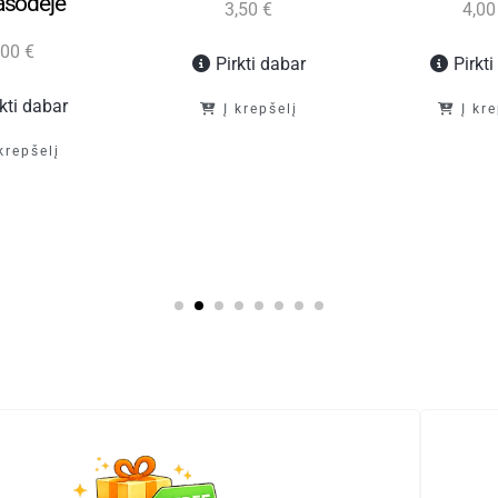
asodėje“
3,50
€
4,0
,00
€
Pirkti dabar
Pirkt
rkti dabar
Į krepšelį
Į kr
 krepšelį