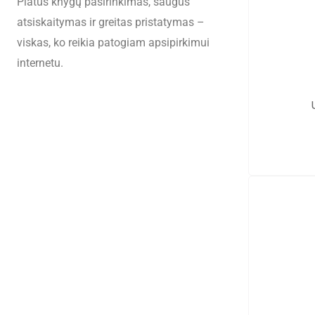
Platus knygų pasirinkimas, saugus
atsiskaitymas ir greitas pristatymas –
viskas, ko reikia patogiam apsipirkimui
internetu.