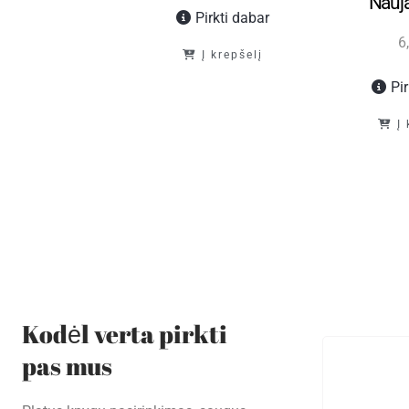
Nauj
Pirkti dabar
inės dainos (3
6
Į krepšelį
knyga)
Pi
8,00
€
Į
Pirkti dabar
Į krepšelį
Kodėl verta pirkti
pas mus