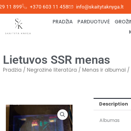
Skip
29 11 899
+370 603 11 458
info@skaitytaknyga.lt
to
content
PRADŽIA
PARDUOTUVĖ
GROŽI
Lietuvos SSR menas
Pradžia
/
Negrožinė literatūra
/
Menas ir albumai
/
Description
Albumas