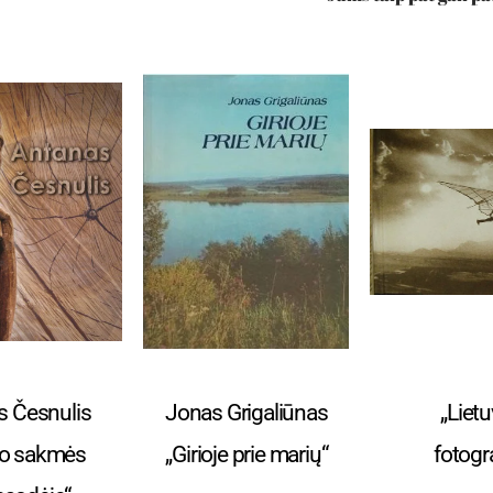
ir albumai
Menas ir albumai
Menas ir 
s Česnulis
Jonas Grigaliūnas
„Liet
io sakmės
„Girioje prie marių“
fotogra