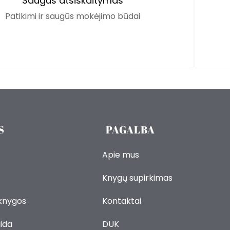
Saugus atsiskaitymas
Patikimi ir saugūs mokėjimo būdai
S
PAGALBA
Apie mus
Knygų supirkimas
 knygos
Kontaktai
ida
DUK