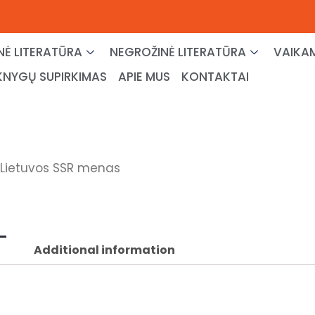
NĖ LITERATŪRA
NEGROŽINĖ LITERATŪRA
VAIKAM
KNYGŲ SUPIRKIMAS
APIE MUS
KONTAKTAI
 Lietuvos SSR menas
Additional information