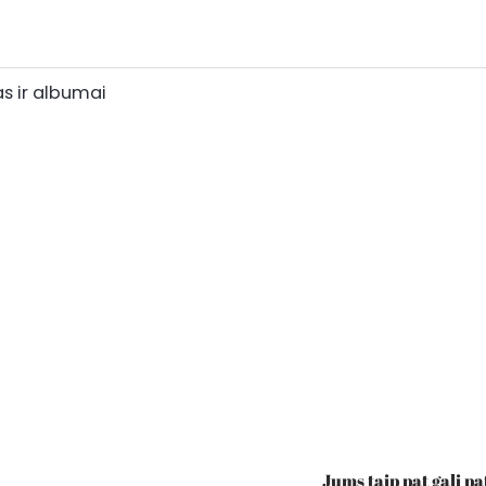
s ir albumai
Jums taip pat gali pa