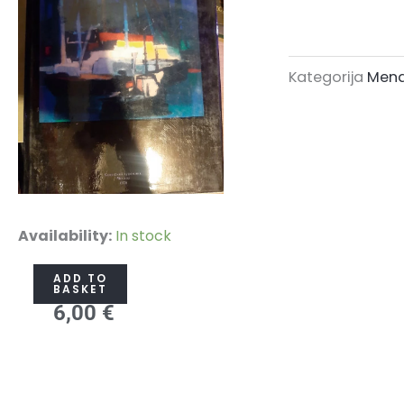
Kategorija
Mena
Lietuvos
Availability:
In stock
SSR
ADD TO
menas
BASKET
6,00
€
quantity