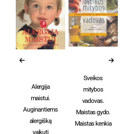
eika
Nėštumas ir
Sveikata ir sveika
Sve
vaikų priežiūra
mityba
Sveikos
bei auklėjimas
Alergija
ios
mitybos
žv
maistui.
vadovas.
Auginantiems
s
Maistas gydo.
alergišką
Maistas kenkia
vaikutį