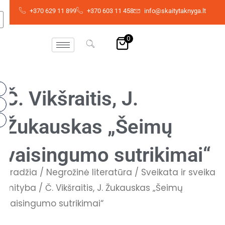
Skip
+370 629 11 899
+370 603 11 458
info@skaitytaknyga.lt
to
content
0
Č. Vikšraitis, J.
Žukauskas „Šeimų
vaisingumo sutrikimai“
Pradžia
/
Negrožinė literatūra
/
Sveikata ir sveika
mityba
/ Č. Vikšraitis, J. Žukauskas „Šeimų
vaisingumo sutrikimai“