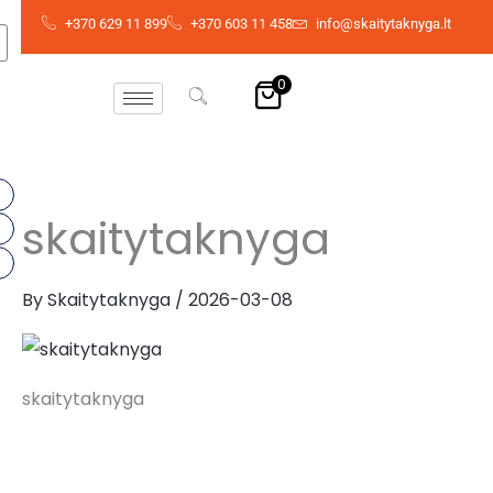
Skip
+370 629 11 899
+370 603 11 458
info@skaitytaknyga.lt
to
content
0
skaitytaknyga
By
Skaitytaknyga
/
2026-03-08
skaitytaknyga