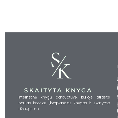
Internetinė knygų parduotuvė, kurioje atrasite
naujas istorijas, įkvepiančias knygas ir skaitymo
džiaugsmo