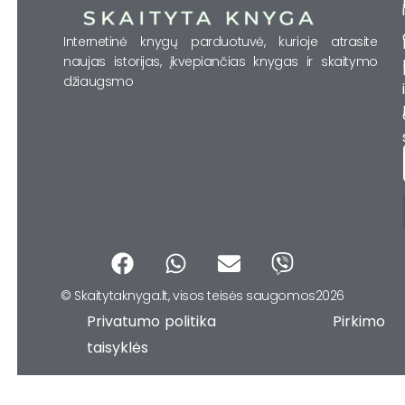
Internetinė knygų parduotuvė, kurioje atrasite
naujas istorijas, įkvepiančias knygas ir skaitymo
džiaugsmo
F
W
E
V
a
h
n
i
© Skaitytaknyga.lt, visos teisės saugomos2026
c
a
v
b
Privatumo politika Pirkimo
e
t
e
e
b
s
l
r
taisyklės
o
a
o
o
p
p