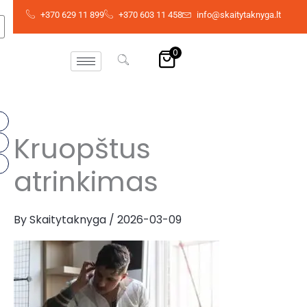
Skip
+370 629 11 899
+370 603 11 458
info@skaitytaknyga.lt
to
content
0
Kruopštus
atrinkimas
By
Skaitytaknyga
/
2026-03-09