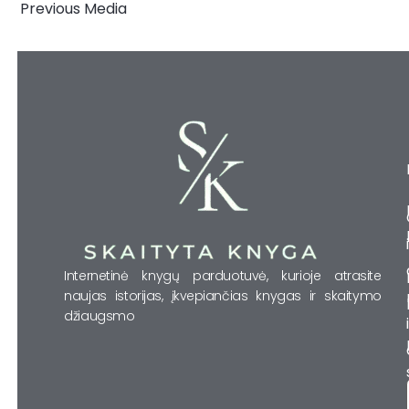
←
Previous Media
Internetinė knygų parduotuvė, kurioje atrasite
naujas istorijas, įkvepiančias knygas ir skaitymo
džiaugsmo