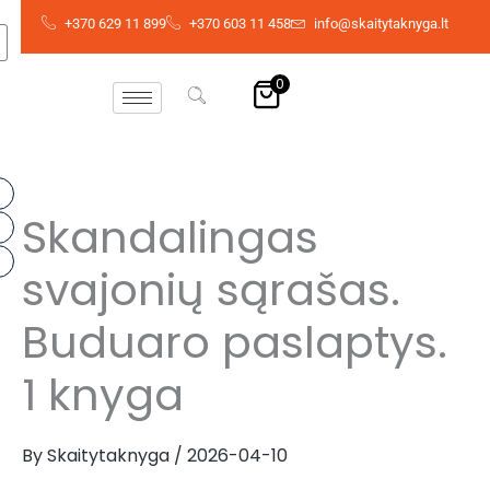
Skip
+370 629 11 899
+370 603 11 458
info@skaitytaknyga.lt
to
content
0
Skandalingas
svajonių sąrašas.
Buduaro paslaptys.
1 knyga
By
Skaitytaknyga
/
2026-04-10