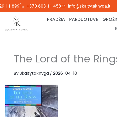
Skip
29 11 899
+370 603 11 458
info@skaitytaknyga.lt
to
content
PRADŽIA
PARDUOTUVĖ
GROŽI
The Lord of the Ring
By
Skaitytaknyga
/
2026-04-10