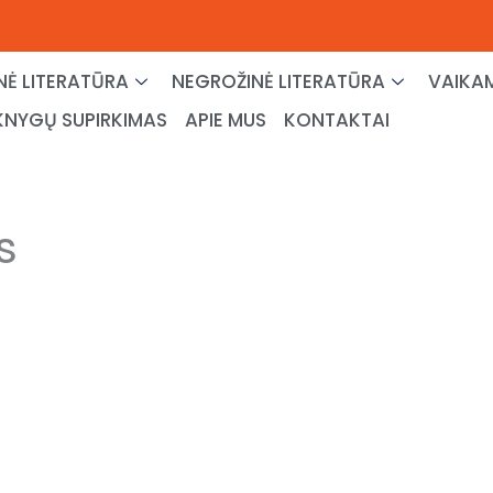
NĖ LITERATŪRA
NEGROŽINĖ LITERATŪRA
VAIKAM
KNYGŲ SUPIRKIMAS
APIE MUS
KONTAKTAI
s