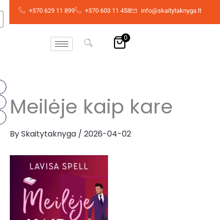
Skip
+370 629 11 899
+370 603 11 458
info@skaitytaknyga.lt
to
content
0
Meilėje kaip kare
By
Skaitytaknyga
/
2026-04-02