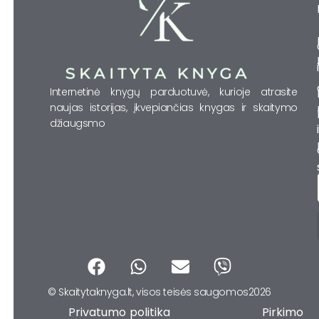
Internetinė knygų parduotuvė, kurioje atrasite
naujas istorijas, įkvepiančias knygas ir skaitymo
džiaugsmo
F
W
E
V
a
h
n
i
© Skaitytaknyga.lt, visos teisės saugomos2026
c
a
v
b
Privatumo politika Pirkimo
e
t
e
e