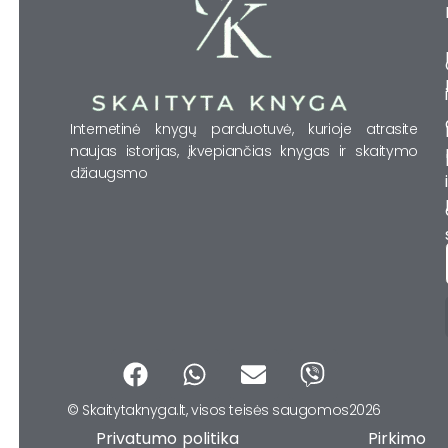
Internetinė knygų parduotuvė, kurioje atrasite
naujas istorijas, įkvepiančias knygas ir skaitymo
džiaugsmo
F
W
E
V
a
h
n
i
© Skaitytaknyga.lt, visos teisės saugomos2026
c
a
v
b
Privatumo politika Pirkimo
e
t
e
e