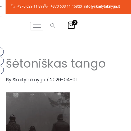
Skip
+370 629 11 899
+370 603 11 458
info@skaitytaknyga.lt
to
content
0
šėtoniškas tango
By
Skaitytaknyga
/
2026-04-01