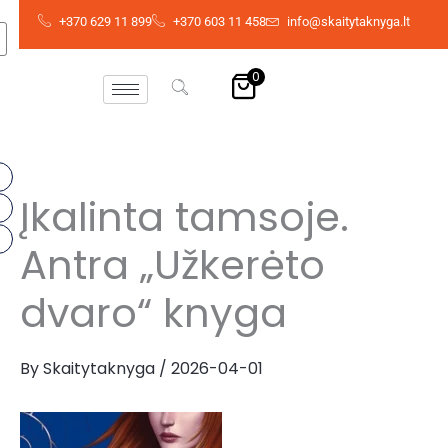
Skip
+370 629 11 899
+370 603 11 458
info@skaitytaknyga.lt
to
content
0
Įkalinta tamsoje.
Antra „Užkerėto
dvaro“ knyga
By
Skaitytaknyga
/
2026-04-01