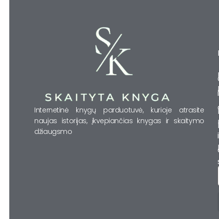
Internetinė knygų parduotuvė, kurioje atrasite
naujas istorijas, įkvepiančias knygas ir skaitymo
džiaugsmo