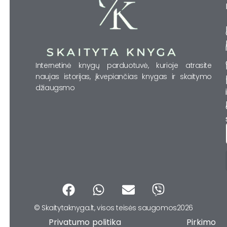
Internetinė knygų parduotuvė, kurioje atrasite
naujas istorijas, įkvepiančias knygas ir skaitymo
džiaugsmo
F
W
E
V
a
h
n
i
© Skaitytaknyga.lt, visos teisės saugomos2026
c
a
v
b
Privatumo politika Pirkimo
e
t
e
e