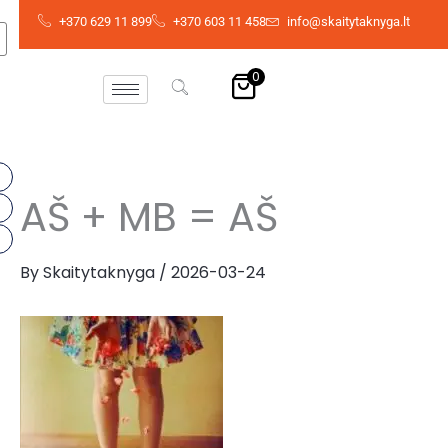
Skip
+370 629 11 899
+370 603 11 458
info@skaitytaknyga.lt
to
content
0
AŠ + MB = AŠ
By
Skaitytaknyga
/
2026-03-24