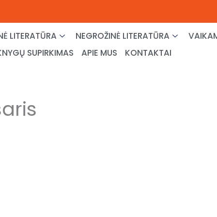
NĖ LITERATŪRA
NEGROŽINĖ LITERATŪRA
VAIKAM
KNYGŲ SUPIRKIMAS
APIE MUS
KONTAKTAI
aris