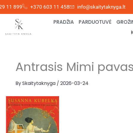
Skip
29 11 899
+370 603 11 458
info@skaitytaknyga.lt
to
content
PRADŽIA
PARDUOTUVĖ
GROŽI
Antrasis Mimi pavas
By
Skaitytaknyga
/
2026-03-24