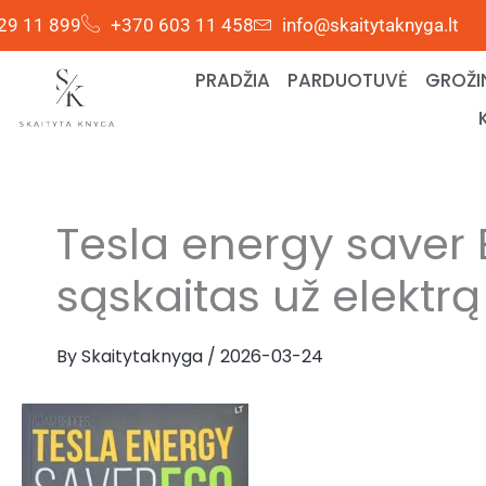
Skip
29 11 899
+370 603 11 458
info@skaitytaknyga.lt
to
content
PRADŽIA
PARDUOTUVĖ
GROŽI
Tesla energy saver 
sąskaitas už elektrą
By
Skaitytaknyga
/
2026-03-24