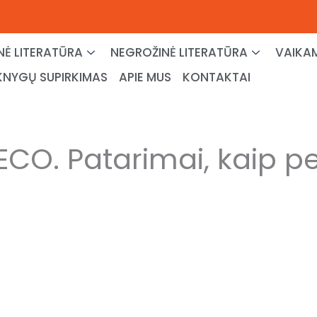
NĖ LITERATŪRA
NEGROŽINĖ LITERATŪRA
VAIKAM
KNYGŲ SUPIRKIMAS
APIE MUS
KONTAKTAI
ECO. Patarimai, kaip p