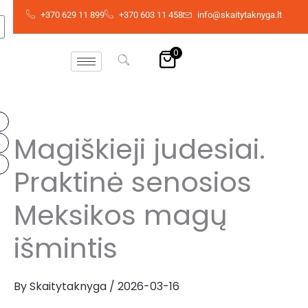
Skip
+370 629 11 899
+370 603 11 458
info@skaitytaknyga.lt
to
content
0
Magiškieji judesiai.
Praktinė senosios
Meksikos magų
išmintis
By
Skaitytaknyga
/
2026-03-16