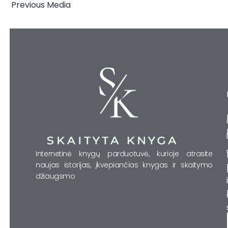
←
Previous Media
Internetinė knygų parduotuvė, kurioje atrasite
naujas istorijas, įkvepiančias knygas ir skaitymo
džiaugsmo