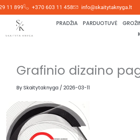
Skip
29 11 899
+370 603 11 458
info@skaitytaknyga.lt
to
content
PRADŽIA
PARDUOTUVĖ
GROŽI
Grafinio dizaino pa
By
Skaitytaknyga
/
2026-03-11