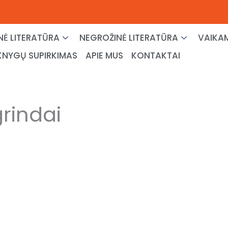
NĖ LITERATŪRA
NEGROŽINĖ LITERATŪRA
VAIKAM
KNYGŲ SUPIRKIMAS
APIE MUS
KONTAKTAI
grindai