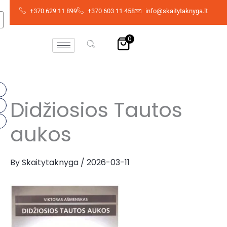
Skip
+370 629 11 899
+370 603 11 458
info@skaitytaknyga.lt
to
content
0
Didžiosios Tautos
aukos
By
Skaitytaknyga
/
2026-03-11