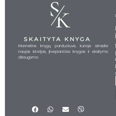
Internetinė knygų parduotuvė, kurioje atrasite
naujas istorijas, įkvepiančias knygas ir skaitymo
džiaugsmo
F
W
E
V
a
h
n
i