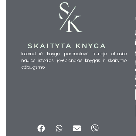
Internetinė knygų parduotuvė, kurioje atrasite
naujas istorijas, įkvepiančias knygas ir skaitymo
džiaugsmo
F
W
E
V
a
h
n
i