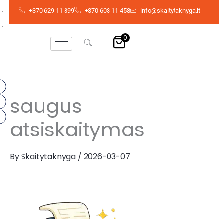
Skip
+370 629 11 899
+370 603 11 458
info@skaitytaknyga.lt
to
content
0
saugus
atsiskaitymas
By
Skaitytaknyga
/
2026-03-07