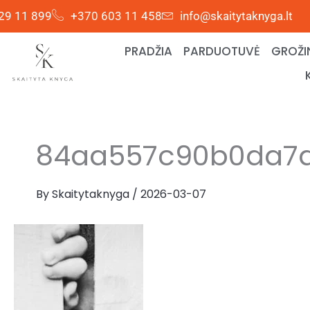
Skip
29 11 899
+370 603 11 458
info@skaitytaknyga.lt
to
content
PRADŽIA
PARDUOTUVĖ
GROŽI
84aa557c90b0da7
By
Skaitytaknyga
/
2026-03-07