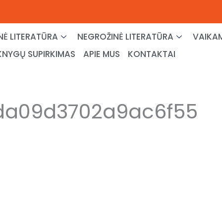
NĖ LITERATŪRA
NEGROŽINĖ LITERATŪRA
VAIKAM
KNYGŲ SUPIRKIMAS
APIE MUS
KONTAKTAI
da09d3702a9ac6f55