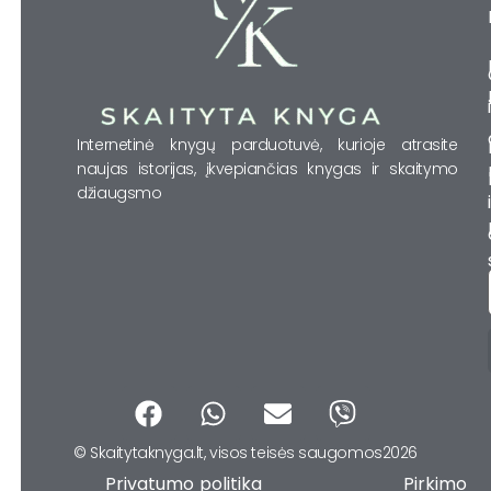
Internetinė knygų parduotuvė, kurioje atrasite
naujas istorijas, įkvepiančias knygas ir skaitymo
džiaugsmo
F
W
E
V
a
h
n
i
© Skaitytaknyga.lt, visos teisės saugomos2026
c
a
v
b
Privatumo politika Pirkimo