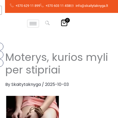
Skip
+370 629 11 899
+370 603 11 458
info@skaitytaknyga.lt
to
content
0
Moterys, kurios myli
per stipriai
By
Skaitytaknyga
/
2025-10-03