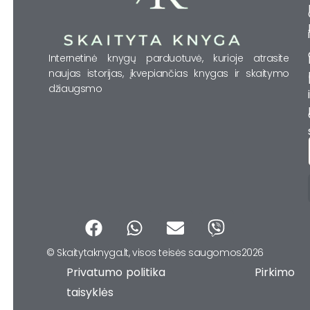
Internetinė knygų parduotuvė, kurioje atrasite
naujas istorijas, įkvepiančias knygas ir skaitymo
džiaugsmo
F
W
E
V
a
h
n
i
© Skaitytaknyga.lt, visos teisės saugomos2026
c
a
v
b
Privatumo politika Pirkimo
e
t
e
e
b
s
l
r
taisyklės