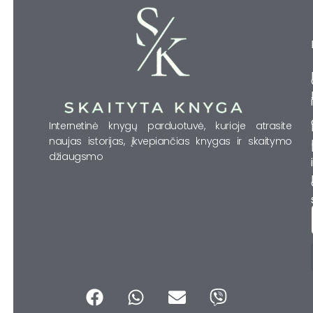
Internetinė knygų parduotuvė, kurioje atrasite
naujas istorijas, įkvepiančias knygas ir skaitymo
džiaugsmo
F
W
E
V
a
h
n
i