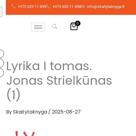
Skip
+370 629 11 899
+370 603 11 458
info@skaitytaknyga.lt
to
content
0
Lyrika I tomas.
Jonas Strielkūnas
(1)
By
Skaitytaknyga
/
2025-08-27