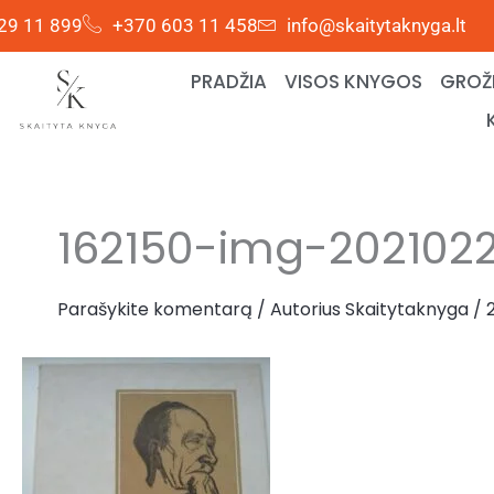
Pereiti
29 11 899
+370 603 11 458
info@skaitytaknyga.lt
prie
turinio
PRADŽIA
VISOS KNYGOS
GROŽI
162150-img-2021022
Parašykite komentarą
/ Autorius
Skaitytaknyga
/