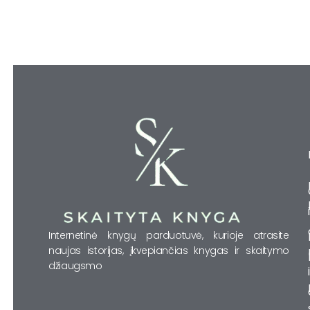
Internetinė knygų parduotuvė, kurioje atrasite
naujas istorijas, įkvepiančias knygas ir skaitymo
džiaugsmo