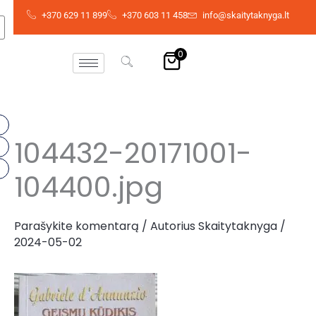
Pereiti
+370 629 11 899
+370 603 11 458
info@skaitytaknyga.lt
prie
turinio
0
104432-20171001-
104400.jpg
Parašykite komentarą
/ Autorius
Skaitytaknyga
/
2024-05-02