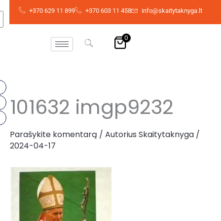
Pereiti
+370 629 11 899
+370 603 11 458
info@skaitytaknyga.lt
prie
turinio
0
101632 imgp9232
Parašykite komentarą
/ Autorius
Skaitytaknyga
/
2024-04-17