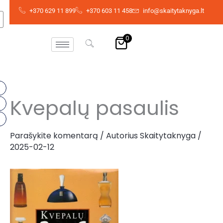
Pereiti
+370 629 11 899
+370 603 11 458
info@skaitytaknyga.lt
prie
turinio
0
Kvepalų pasaulis
Parašykite komentarą
/ Autorius
Skaitytaknyga
/
2025-02-12