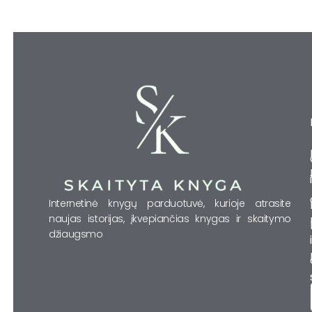
Internetinė knygų parduotuvė, kurioje atrasite
naujas istorijas, įkvepiančias knygas ir skaitymo
džiaugsmo