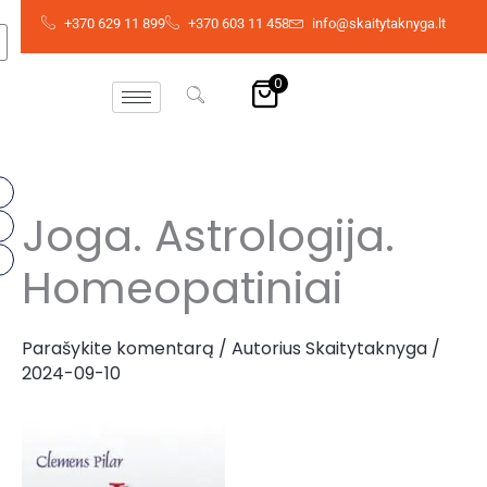
Pereiti
+370 629 11 899
+370 603 11 458
info@skaitytaknyga.lt
prie
turinio
0
Joga. Astrologija.
Homeopatiniai
Parašykite komentarą
/ Autorius
Skaitytaknyga
/
2024-09-10