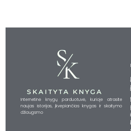
Internetinė knygų parduotuvė, kurioje atrasite
naujas istorijas, įkvepiančias knygas ir skaitymo
džiaugsmo