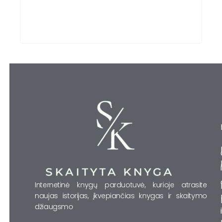
Internetinė knygų parduotuvė, kurioje atrasite
naujas istorijas, įkvepiančias knygas ir skaitymo
džiaugsmo