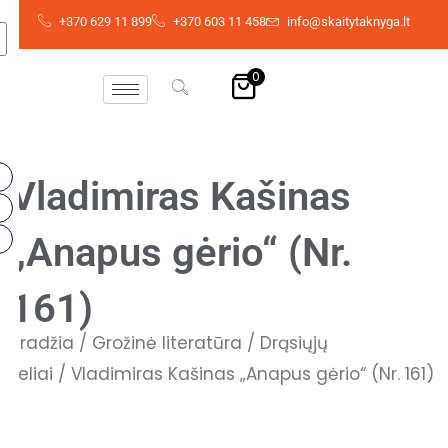
Pereiti
+370 629 11 899
+370 603 11 458
info@skaitytaknyga.lt
prie
turinio
0
Vladimiras Kašinas
„Anapus gėrio“ (Nr.
161)
Pradžia
/
Grožinė literatūra
/
Drąsiųjų
keliai
/ Vladimiras Kašinas „Anapus gėrio“ (Nr. 161)