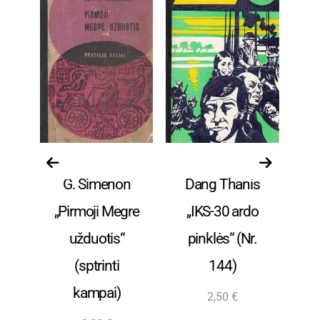
ai
Drąsiųjų keliai
Drąsiųjų keliai
D
G. Simenon
Dang Thanis
ji
„Pirmoji Megre
„IKS-30 ardo
Z
užduotis“
pinklės“ (Nr.
„G
(sptrinti
144)
kampai)
2,50
€