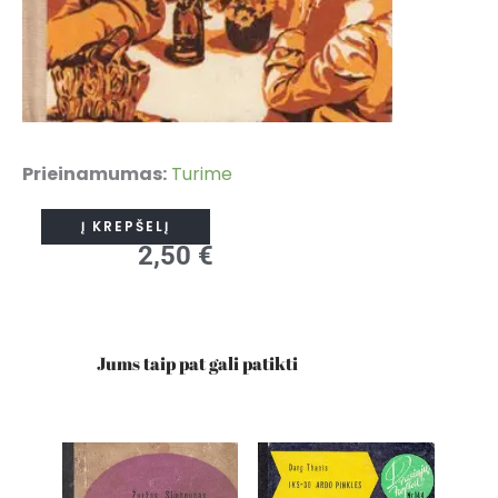
produkto
Prieinamumas:
Turime
kiekis:
Į KREPŠELĮ
Vladimiras
2,50
€
Kašinas
„Anapus
gėrio“
Jums taip pat gali patikti
(Nr.
161)