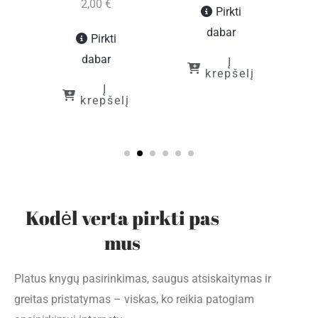
2,00
€
Pirkti
dabar
Pirkti
į
dabar
Į
krepšelį
Į
krepšelį
Kodėl verta pirkti pas
mus
Platus knygų pasirinkimas, saugus atsiskaitymas ir
greitas pristatymas – viskas, ko reikia patogiam