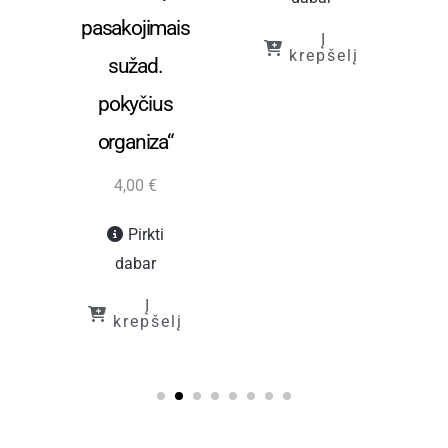
pasakojimais
Į
krepšelį
sužad.
pokyčius
į
organiza“
4,00
€
Pirkti
dabar
Į
krepšelį