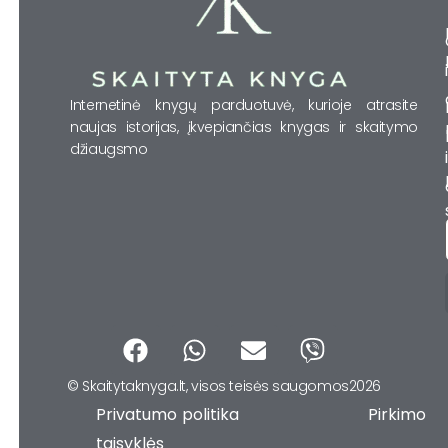
Internetinė knygų parduotuvė, kurioje atrasite
naujas istorijas, įkvepiančias knygas ir skaitymo
džiaugsmo
F
W
E
V
a
h
n
i
© Skaitytaknyga.lt, visos teisės saugomos2026
c
a
v
b
Privatumo politika Pirkimo
e
t
e
e
b
s
l
r
taisyklės