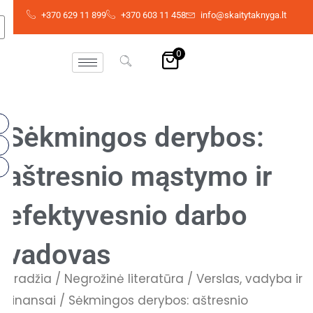
Pereiti
+370 629 11 899
+370 603 11 458
info@skaitytaknyga.lt
prie
turinio
0
Sėkmingos derybos:
aštresnio mąstymo ir
efektyvesnio darbo
vadovas
Pradžia
/
Negrožinė literatūra
/
Verslas, vadyba ir
finansai
/ Sėkmingos derybos: aštresnio