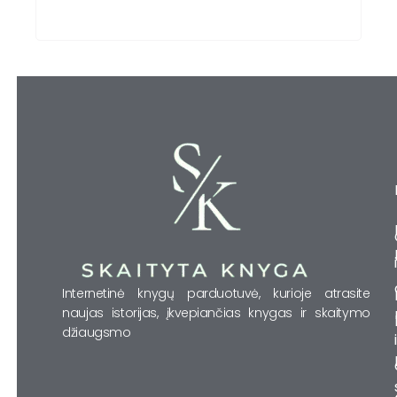
Internetinė knygų parduotuvė, kurioje atrasite
naujas istorijas, įkvepiančias knygas ir skaitymo
džiaugsmo