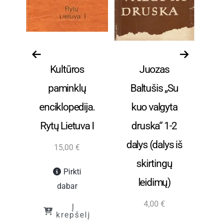
s
Visos prekės
Visos prekės
e
Kultūros
Juozas
I.
ada
paminklų
Baltušis „Su
enciklopedija.
kuo valgyta
“
Rytų Lietuva I
druska“ 1-2
dalys (dalys iš
15,00
€
skirtingų
Pirkti
leidimų)
dabar
4,00
€
Į
į
krepšelį