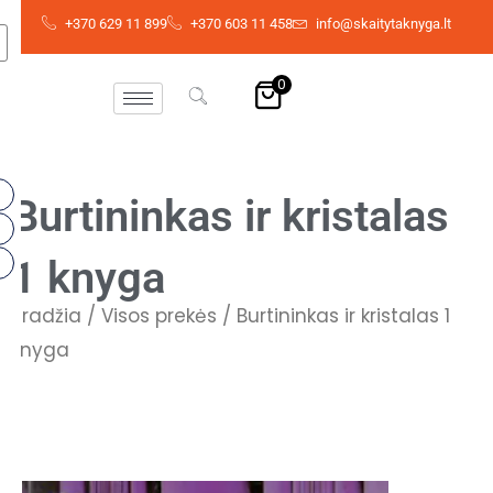
Pereiti
+370 629 11 899
+370 603 11 458
info@skaitytaknyga.lt
prie
turinio
0
Burtininkas ir kristalas
1 knyga
Pradžia
/
Visos prekės
/ Burtininkas ir kristalas 1
knyga