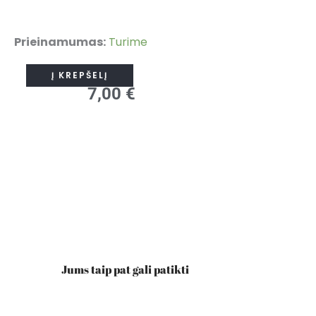
produkto
Prieinamumas:
Turime
kiekis:
Į KREPŠELĮ
Runos
7,00
€
–
likimo
pranašės
Jums taip pat gali patikti