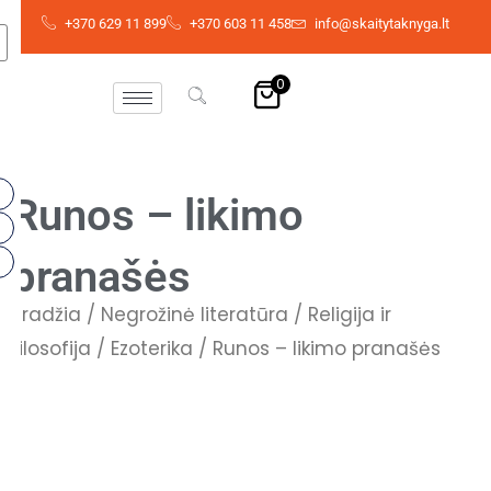
Pereiti
+370 629 11 899
+370 603 11 458
info@skaitytaknyga.lt
prie
turinio
0
Runos – likimo
pranašės
Pradžia
/
Negrožinė literatūra
/
Religija ir
filosofija
/
Ezoterika
/ Runos – likimo pranašės