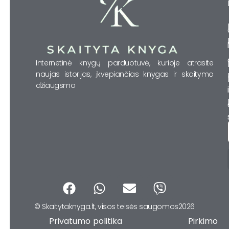
Internetinė knygų parduotuvė, kurioje atrasite
naujas istorijas, įkvepiančias knygas ir skaitymo
džiaugsmo
F
W
E
V
a
h
n
i
© Skaitytaknyga.lt, visos teisės saugomos2026
c
a
v
b
Privatumo politika Pirkimo
e
t
e
e