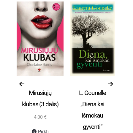
s
Visos prekės
Visos prekės
ld
Mirusiųjų
L. Gounelle
ba
klubas (3 dalis)
„Diena kai
e“
išmokau
en
4,00
€
gyventi“
Ry
Pirkti