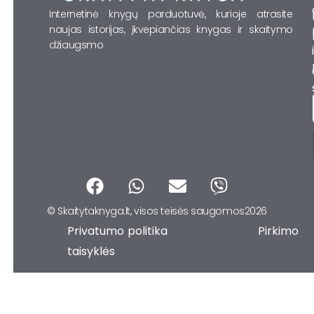
Internetinė knygų parduotuvė, kurioje atrasite
naujas istorijas, įkvepiančias knygas ir skaitymo
džiaugsmo
F
W
E
V
a
h
n
i
© Skaitytaknyga.lt, visos teisės saugomos2026
c
a
v
b
Privatumo politika Pirkimo
e
t
e
e
b
s
l
r
taisyklės
o
a
o
o
p
p
k
p
e