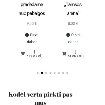
as
pradedame
„Tamsos
s
nuo pabaigos
arena“
9,00
€
8,00
€
Pirkti
Pirkti
dabar
dabar
į
Į
Į
krepšelį
krepšelį
Kodėl verta pirkti pas
mus