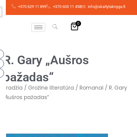
Pereiti
+370 629 11 899
+370 603 11 458
info@skaitytaknyga.lt
prie
turinio
0
R. Gary „Aušros
pažadas“
Pradžia
/
Grožinė literatūra
/
Romanai
/ R. Gary
„Aušros pažadas“